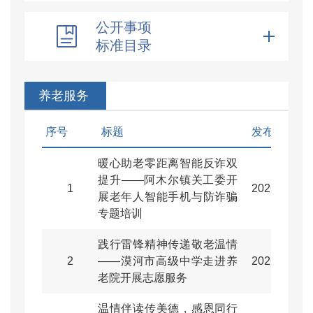
公开事项
标准目录
养老服务
序号
标题
发布日期
暖心助老零距离智能反诈双
提升——阿木尔镇关工委开
1
2026-04-22
展老年人智能手机与防诈骗
专题培训
践行雷锋精神传递敬老温情
2
——漠河市高级中学走进养
2026-03-11
老院开展志愿服务
温情伴读传美德，感恩同行