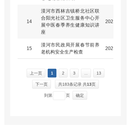
漠河市西林吉镇桥北社区联
合阳光社区卫生服务中心开
14
2025-02-27
展中医春季养生健康知识讲
座
漠河市民政局开展春节前养
15
2025-01-22
老机构安全生产检查
上一页
1
2
3
...
13
下一页
共183条记录 共
13
页
到第
页
确定