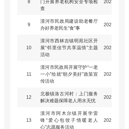
8
门开展养老机构安全专项检
2025-08-15
查​
漠河市民政局建设助老餐厅
9
2025-07-17
办好养老民生“食”事
漠河市西林吉镇明苑社区开
10
展“邻里佳节共享温情”主题
2025-07-03
活动
漠河市民政局开展守护“一老
11
一小”绘就“朝夕美好”政策宣
2025-05-27
传活动
北极镇洛古河村：上门服务
12
2025-04-16
解决难题保障老人用水无忧
漠河市阿木尔镇开展学雷
13
锋“爱心包饺子情暖老人
2025-03-06
心”志愿服务活动