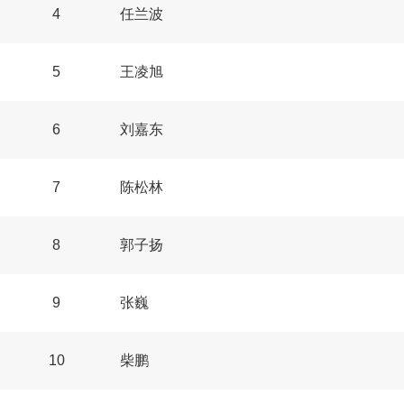
4
任兰波
5
王凌旭
6
刘嘉东
7
陈松林
8
郭子扬
9
张巍
10
柴鹏