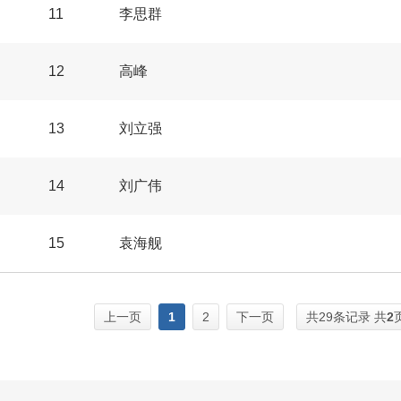
11
李思群
12
高峰
13
刘立强
14
刘广伟
15
袁海舰
上一页
1
2
下一页
共29条记录 共
2