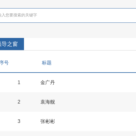
领导之窗
序号
标题
1
金广丹
2
袁海舰
3
张彬彬