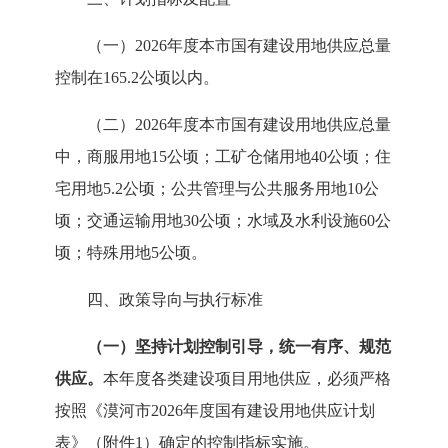
（一）
2026
年度
本
市
国有建设用地供应总量
控制
在
165.2公顷以内。
（二）
2026年度
本
市
国有建设用地供应总量
中，商服用地
15
公顷；
工矿仓储用地
40公顷；
住
宅用地
5.2
公顷；公共管理与公共服务用地
10
公
顷；交通运输用地
30
公顷
；
水域及水利设施
60公
顷；特殊用地5公顷。
四、政策导向与执行标准
（一）坚持计划控制引导，统一有序、规范
供应。
本年度各类建设项目用地供应，必须严格
按照《
漠河市
2026年度
国有建设用地供应计划
表》（附件
1）确定的控制指标实施。