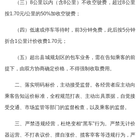
（三）
8公里以内（含8公里）不收空驶费，超过8公里
按1.70元/公里的50%加收空驶费；
（四）
低速或停车等待时，前
3分钟免费，此后按5分钟
折合1公里计价收费1.70元；
（五）
超出县城规划区的包车业务，需在告知乘客的前
提下，由双方协商确定价格，不得强制收取费用。
二、
落实明码标价，主动接受监督
。
各经营者
应
主动向
乘客告知运价标准，全程规范打表、主动出具票据，自觉接
受交通、市场监管等部门的监督检查，以及乘客的监督。
三、
严禁违规经营，杜绝变相
“黑车”行为
。
严禁无计价
器运营、不打表议价、擅自涨价、揽客宰客等违规行为，严