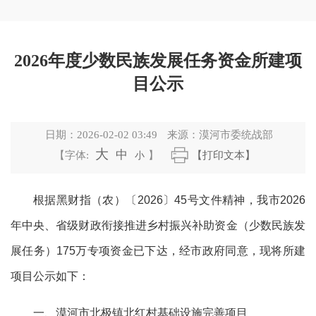
2026年度少数民族发展任务资金所建项
目公示
日期：
2026-02-02 03:49
来源：
漠河市委统战部
大
中
【字体:
小
】
【打印文本】
根据
黑财指（农）
〔
20
26
〕
45
号文件
精神，我市
2026
年中央、省级财政衔接推进乡村振兴补助资金（少数民族发
展任务）175
万专项资金
已下达，经市政府同意，现将所建
项目公示如下：
一、漠河市北极镇北红村基础设施完善项目