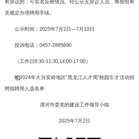
有异议的，可实名反映情况。经公示无异议人员，将按照有
关规定办理聘用手续。
公示时间：
202
5
年
7
月
2
日
—
7
月
10
日
投诉电话：0457-
2885690
（工作日
8:30-11:30,14:00-17:00）
2024年大兴安岭地区“黑龙江人才周”校园引才活动招
聘拟聘用人选名单
漠河市委党的建设工作领导小组
202
5
年
7
月
2
日