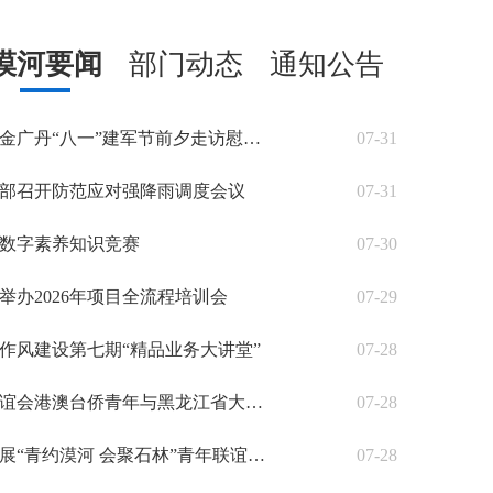
漠河要闻
部门动态
通知公告
地委委员、市委书记金广丹“八一”建军节前夕走访慰问部队官兵、移民管理警察、消防救援指战员和优抚对象
07-31
部召开防范应对强降雨调度会议
07-31
数字素养知识竞赛
07-30
举办2026年项目全流程培训会
07-29
作风建设第七期“精品业务大讲堂”
07-28
海南省三亚市海外联谊会港澳台侨青年与黑龙江省大兴安岭地区各族青年交流联谊活动在漠河市举办
07-28
漠河市多部门联合开展“青约漠河 会聚石林”青年联谊科普活动
07-28
市委副书记、市长袁海舰春节前走访慰问老干部、老党员、困难党员、困难职工