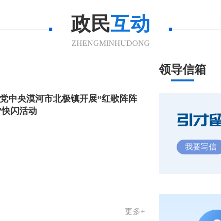
政民
互动
ZHENGMINHUDONG
领导信箱
向党中央漠河市北极镇开展“红歌阵阵
”快闪活动
我要写信
更多+