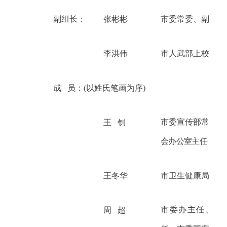
副组长：
张彬彬
市委常委、副市长
李洪伟
市
人武部
上校
部长
成
员：
(以姓氏笔画为序)
市
委宣传部
常务副
王
钊
会办公室主任
王冬华
市
卫生健康局党组
市委办主任、市
周
超