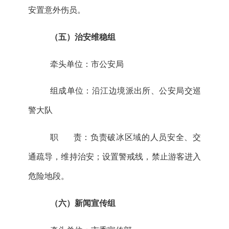
安置
意外
伤员。
（
五
）治安维稳组
牵头单位：
市
公安局
组成单位：
沿江边境派出所
、
公安局交巡
警大队
职
责：负责破冰区域的人员安全、交
通疏导，维持治安；设置警戒线，禁止游客进入
危险地段。
（
六
）新闻宣传组