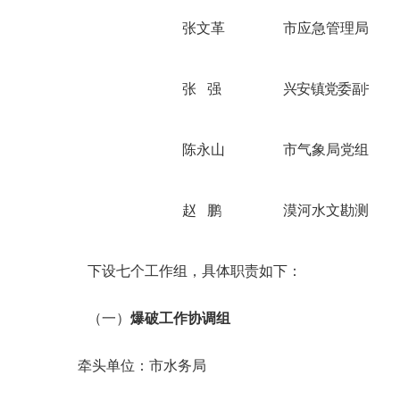
张文革
市
应急管理局党组
张
强
兴安镇党委副书记
陈永山
市
气象局
党组书记
赵
鹏
漠河水文勘测队负
下设
七
个
工作组，具体职责如下
：
（一）
爆破
工作
协调
组
牵头单位：
市水务局