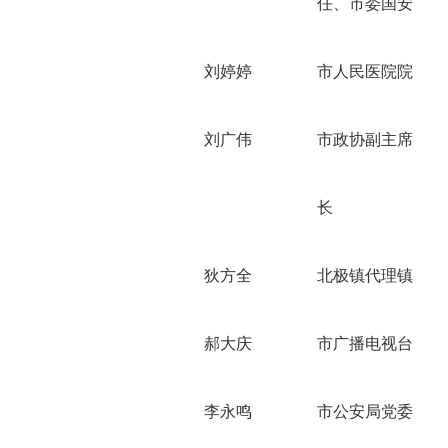
任、市委国安办副
刘婷婷
市人民
医院院长
刘广伟
市政协副主席、
市
长
狄方全
北极镇代理镇长、
郝大庆
市广播电视台台长
李永鸣
市
公安局
党委委员