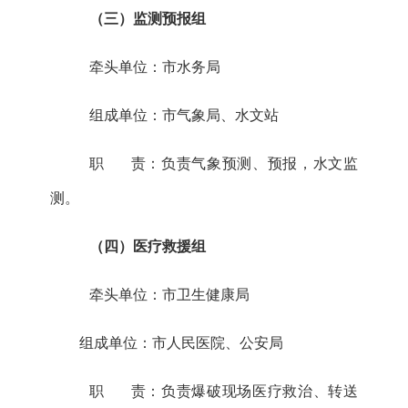
（
三
）监测预报组
牵头单位：
市水务局
组成单位：
市
气象局、水文站
职
责：负责气象
预测
、
预报，
水文
监
测
。
（
四
）医疗救援组
牵头单位：
市卫生健康局
组成单位：
市人民
医院、公安局
职
责：负责
爆破现场医疗救治
、转送