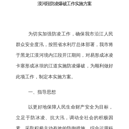
漠河段防凌爆破工作实施方案
为切实加强防凌工作，确保我
市
沿江
人民
群众
安全度汛，按照省
水利厅总体部署
，我
市
将
于黑龙江漠河境内江段开江期间，对易形成冰凌
卡塞形成冰坝的江道实施
防凌爆破
，
为
顺利做好
此项工作，制定本实施方案。
一、指导思想
以更好地保障人民生命财产安全为目标，
立足于防冰凌、抗大汛，调动全社会的积极因
素，采取积极主动有效的防御措施，综合运用科