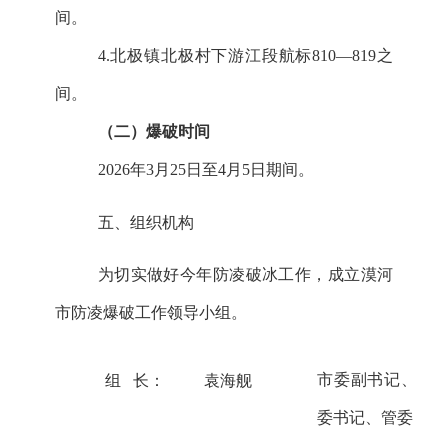
间。
4.北极镇北极村
下游江段航标
81
0
—81
9
之
间。
（
二
）
爆破时间
2026年3月25日至4月5日期间。
五
、组织机构
为切实做好今年防凌破冰工作，成立漠河
市
防凌
爆破
工作领导小组。
市委副书记、
市
组
长：
袁海舰
委书记、管委会主