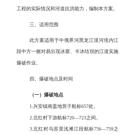
工程的实际情况和河道抗洪能力，编制本方案。
三、适用范围
此方案适用于中俄界河黑龙江漠河境内江
段中方一侧对
易
出现冰塞、卡冰结坝的江道实施
爆破
作业。
四、
爆破地点及时间
（一）
爆破地点
1.兴安镇
南盖地营子航标
657处
。
2.
北红村下游航标
720
—
723
之间。
3.
北红村
乌苏里浅滩
江段航标
756
—
759
之