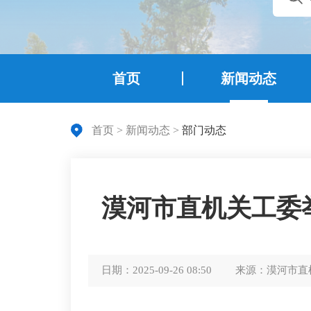
首页
新闻动态
首页
>
新闻动态
>
部门动态
漠河市直机关工委
日期：
2025-09-26 08:50
来源：
漠河市直