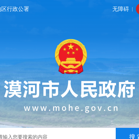
地区行政公署
无障碍
|
搜 