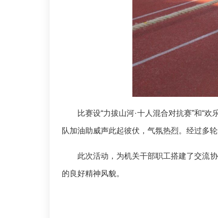
比赛设
“力拔山河·十人混合对抗赛”和“欢
队
加油助威声此起彼伏，气氛热烈。经过多轮
此次活动
，
为机关干部职工搭建了交流协
的良好精神风貌。