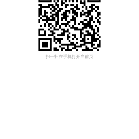
扫一扫在手机打开当前页