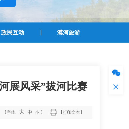
政民互动
漠河旅游
河展风采”拔河比赛
大
中
【字体:
小
】
【打印文本】