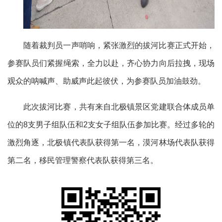
随着裁判员一声哨响，紧张激烈的拔河比赛正式开始
，
参赛队员们紧握绳索，全力以赴，齐心协力向后拉拽
，
现场
观众
的
呐喊声、助威声此起彼伏，为参赛队员加油鼓劲。
此次
拔河
比赛，共有
来自北极镇景区
党建联合体成员单
位
的
8支男子组队伍和2支女子组队伍参加比赛
。
经过多轮的
激烈角逐，
北极镇
代表队
获得第一名，
漠河林场代表队获得
第二名，
移民管理警察代表队获得第三名
。