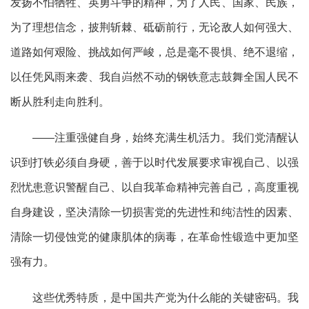
发扬不怕牺牲、英勇斗争的精神，为了人民、国家、民族，
为了理想信念，披荆斩棘、砥砺前行，无论敌人如何强大、
道路如何艰险、挑战如何严峻，总是毫不畏惧、绝不退缩，
以任凭风雨来袭、我自岿然不动的钢铁意志鼓舞全国人民不
断从胜利走向胜利。
——注重强健自身，始终充满生机活力。我们党清醒认
识到打铁必须自身硬，善于以时代发展要求审视自己、以强
烈忧患意识警醒自己、以自我革命精神完善自己，高度重视
自身建设，坚决清除一切损害党的先进性和纯洁性的因素、
清除一切侵蚀党的健康肌体的病毒，在革命性锻造中更加坚
强有力。
这些优秀特质，是中国共产党为什么能的关键密码。我