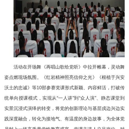
活动在开场舞《再唱山歌给党听》中拉开帷幕，灵动舞
姿点燃现场氛围。
《红岩精神照亮信仰之光》《根植于兴安
沃土的忠诚》等
10部
参赛
党课
形式新颖、内容鲜活，打破传
统单向授课模式，实现从
“一人讲”到“众人演”、静态课堂到
实景沉浸式演绎的转变，将党的创新理论与基层戍边兴边实
践深度融合，
转化为接地气、有温度的身边故事，为全体党