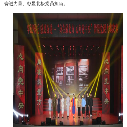
奋进力量、彰显北极党员担当。