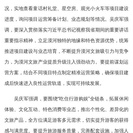
况，实地查看童话村礼堂、星空房、观光小火车等项目建设
进度，
询问项目运营筹备计划、业态规划
等情况
。
吴庆军强
调，要深入贯彻落实习近平总书记视察我省期间的重要讲话
重要指示精神，立足漠河独特的地缘和特色资源优势，统筹
推进项目建设与业态培育，
不断提升
漠河
文旅吸引力与竞争
力，
为漠河文旅产业提质升级注入强劲动力。
要提前谋划运
营方案，结合不同项目特点制定精准运营策略，确保项目建
成后快速进入良性运营轨道，实现可持续发展。
吴庆军
强调，要围绕
“
吃住行游购娱
”
全链条，拓展休闲
体验、文化互动、特色消费等业态，推出个性化、差异化的
文旅产品，
全方位满足游客多元需求，
切实提升游客的获得
感与满意度。要提升
旅游
服务质量，完善配套设施，加强人