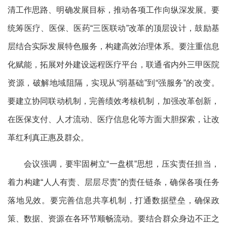
清工作思路、明确发展目标，推动各项工作
向纵深发展
。要
统筹医疗、医保、医药
“三医联动”改革的顶层设计，鼓励
基
层
结合
实际
发展特色服务，构建高效治理体系。要注重信息
化赋能，拓展对外建设远程医疗平台，联通省内外三甲医院
资源，破解地域阻隔，实现从
“弱基础”到“强服务”的改变。
要
建
立协同联动
机制
，
完善绩效考核机制
，
加强改革创新
，
在医保支付、人才流动、医疗信息化等方面大胆探索，让改
革红利真正惠及群众。
会议强调，要牢固树立
“一盘棋”思想，压实
责任
担当，
着力构建
“人人有责、层层尽责”的责任链条，确保各项任务
落地见效。要完善信息共享机制，打通数据壁垒，确保政
策、数据、资源在各环节顺畅流动。要结合群众身边
不正之