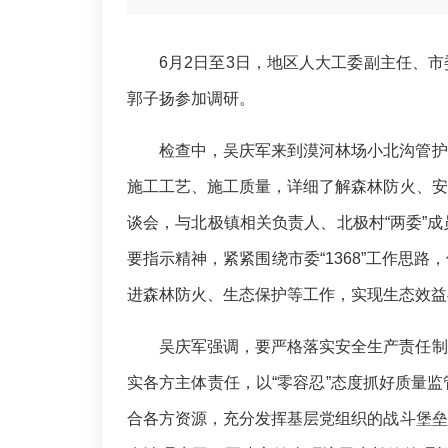
6
月
2
日至
3
日，地区人大工委副主任、市
郭子扬参加调研。
检查中，吴庆军来到漠河林场小北沟管护
施工工艺、施工质量，详细了解
森林防火、安
谈会，与北极镇相关负责人、北极村
“两委”
要指示精神，紧紧围绕市委
“
1368
”工作思路
进森林防火、生态保护等工作，实现生态效益
吴庆军强调，
要严格落实安全生产责任制
实各方主体责任，以
“
零容忍
”
态度抓好质量监
合各方资源，充分发挥基层党组织的战斗堡垒