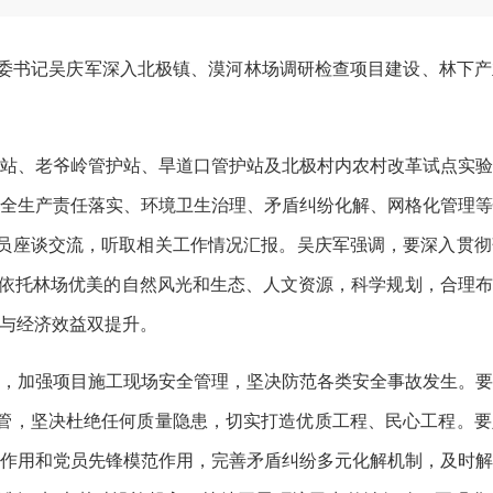
委书记吴庆军深入北极镇、漠河林场调研检查项目建设、林下产
站、老爷岭管护站、旱道口管护站及
北极村内
农村改革试点实
全生产责任落实、
环境卫生治理、矛盾纠纷化解
、网格化管理
成员座谈交流，听取相关工作情况汇报
。
吴庆军强调，要深入贯彻
，依托林场优美的自然风光和生态、人文资源，
科学规划，合理布
与经济效益双提升。
，加强
项目
施工现场安全管理，坚决防范各类安全事故发生。
管，坚决杜绝任何质量隐患，切实打造优质工程、民心工程。要
作用和党员先锋模范作用，完善矛盾纠纷多元化解机制，及时