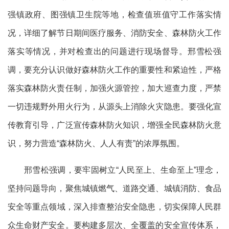
强镇政府、图强镇卫生院
等地，检查值班值守工作落实情
况，详细了解
节日期间医疗服务、
消防安全、
森林防火工作
落实等情况，
并对检查出的问题进行现场督导。邢雪松强
调，要充分认识做好森林防火工作的重要性和紧迫性，
严格
落实森林防火责任制，加强火源管控，加大巡查力度，严禁
一切违规野外用火行为，从源头上消除火灾隐患。
要强化宣
传教育引导，广泛宣传森林防火知识，增强全民
森林
防火意
识，努力营造
“森林防火、人人有责”的浓厚氛围。
邢雪松强调，要
牢固树立
“人民至上、生命至上”理念
，
坚持问题导向，聚焦城镇
燃气、道路交通、
城镇
消防、食品
安全等
重点
领域
，
深入排查整治安全隐患
，
切实保障人民群
众生命财产安全。
要
构建多层次、全覆盖的安全宣传体系
，